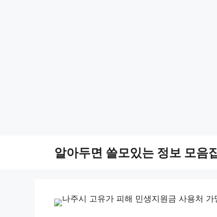
컨
알아두면 쓸모있는 정보 모음
텐
츠
로
건
너
뛰