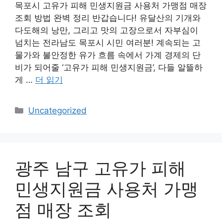
목포시 고유가 피해 민생지원금 사용처 가맹점 매장
조회 방법 완벽 정리 반갑습니다! 유달산의 기개와
다도해의 낭만, 그리고 맛의 고장으로서 자부심이
넘치는 전라남도 목포시 시민 여러분! 계속되는 고
물가와 불안정한 유가 흐름 속에서 가계 경제의 단
비가 되어줄 ‘고유가 피해 민생지원금’, 다들 알뜰하
게 …
더 읽기
카
Uncategorized
테
고
리
광주 남구 고유가 피해
민생지원금 사용처 가맹
점 매장 조회