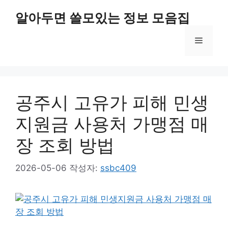
컨
알아두면 쓸모있는 정보 모음집
텐
츠
메
로
건
너
뉴
뛰
기
공주시 고유가 피해 민생
지원금 사용처 가맹점 매
장 조회 방법
2026-05-06
작성자:
ssbc409