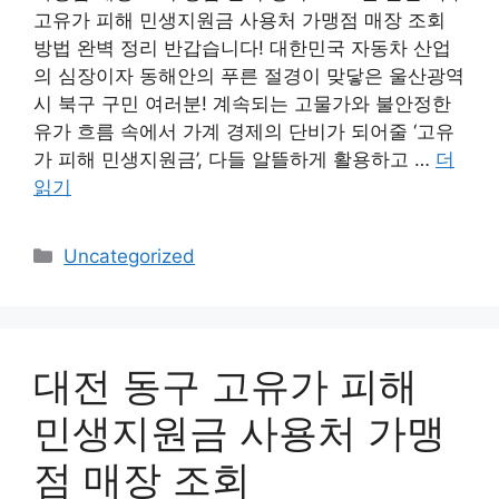
고유가 피해 민생지원금 사용처 가맹점 매장 조회
방법 완벽 정리 반갑습니다! 대한민국 자동차 산업
의 심장이자 동해안의 푸른 절경이 맞닿은 울산광역
시 북구 구민 여러분! 계속되는 고물가와 불안정한
유가 흐름 속에서 가계 경제의 단비가 되어줄 ‘고유
가 피해 민생지원금’, 다들 알뜰하게 활용하고 …
더
읽기
카
Uncategorized
테
고
리
대전 동구 고유가 피해
민생지원금 사용처 가맹
점 매장 조회